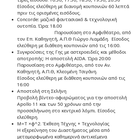
Είσοδος ελεύθερη με διανομή κουπονιών 60 λεπτά
πριν τις ορισμένες εισόδους.
Concorde: μαζικό φαντασιακό & τεχνολογική
ουτοπία. Ώρα: 18.00
Παρουσίαση στο Αμφιθέατρο, από
τον Επ. Καθηγητή, Α.Π.Θ Γιώργο Λιαμάδη. Είσοδος
ελεύθερη με διάθεση κουπονιών από τις 16:00.
Συγκρoύσεις της Γης με αστεροειδείς και μέθοδοι
αποτροπής: Η αποστολή AIDA. Ώρα 20:00
Παρουσίαση στο Αμφιθέατρο, από τον Αν.
Καθηγητή, Α.Π.Θ, Κλεομένη Τσιγάνη.
Είσοδος ελεύθερη με διάθεση κουπονιών από τις
16:00
Αποστολή στη Σελήνη
Προβολή βίντεο-αφιερώματος για την αποστολή
Apollo 11 και των 50 χρόνων από την
προσσελήνωση στο κεντρικό λόμπι. Είσοδος
ελεύθερη.
Μ=Τ ×φ^2. Έκθεση Τέχνης + Τεχνολογίας
Η εξερεύνηση του Διαστήματος μέσα από
μεταμορφωμένα καθημερινά αντικείμενα