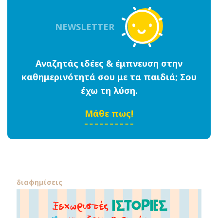
NEWSLETTER
Αναζητάς ιδέες & έμπνευση στην
καθημερινότητά σου με τα παιδιά; Σου
έχω τη λύση.
Μάθε πως!
διαφημίσεις