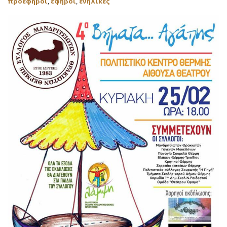
προέφηβοι
,
έφηβοι
,
ενήλικες