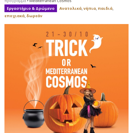
πρόγραμμα
•
Mediterranean Cosmos
Εργαστήριο & Δρώμενο
Ανατολικά
,
νήπια
,
παιδιά
,
εποχιακά
,
δωρεάν