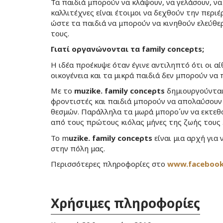
Τα παιδιά μπορούν να κλάψουν, να γελάσουν, ν
καλλιτέχνες είναι έτοιμοι να δεχθούν την περιέ
ώστε τα παιδιά να μπορούν να κινηθούν ελεύθερ
τους.
Γιατί οργανώνονται τα family conceρts;
Η ιδέα προέκυψε όταν έγινε αντιληπτό ότι οι αί
οικογένεια και τα μικρά παιδιά δεν μπορούν να
Με το
muzike. family conceρts
δημιουργούνται 
φροντιστές και παιδιά μπορούν να απολαύσουν 
θεσμών. Παράλληλα τα μωρά μπορο΄υν να εκτεθο
από τους πρώτους κιόλας μήνες της ζωής τους 
Το m
uzike. family conceρts
είναι μια αρχή για
στην πόλη μας.
Περισσότερες πληροφορίες στο
www.facebook.
Χρήσιμες πληροφορίες