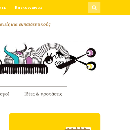
Αναζήτηση
στε
Επικοινωνία
ονείς και εκπαιδευτικούς
σμοί
Ιδέες & προτάσεις