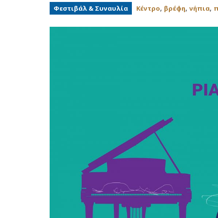
,
,
,
Φεστιβάλ & Συναυλία
Κέντρο
βρέφη
νήπια
π