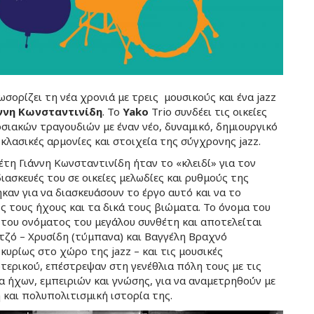
σορίζει τη νέα χρονιά με τρεις μουσικούς και ένα jazz
́ννη Κωνσταντινίδη
. Το
Yako
Trio συνδέει τις οικείες
σιακών τραγουδιών με έναν νέο, δυναμικό, δημιουργικό
λασικές αρμονίες και στοιχεία της σύγχρονης jazz.
τη Γιάννη Κωνσταντινίδη ήταν το «κλειδί» για τον
διασκευές του σε οικείες μελωδίες και ρυθμούς της
αν για να διασκευάσουν το έργο αυτό και να το
ς τους ήχους και τα δικά τους βιώματα. Το όνομα του
του ονόματος του μεγάλου συνθέτη και αποτελείται
τζό – Χρυσίδη (τύμπανα) και Βαγγέλη Βραχνό
κυρίως στο χώρο της jazz – και τις μουσικές
τερικού, επέστρεψαν στη γενέθλια πόλη τους με τις
α ήχων, εμπειριών και γνώσης, για να αναμετρηθούν με
και πολυπολιτισμική ιστορία της.