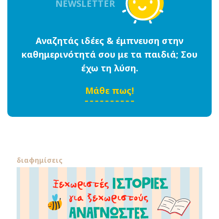
NEWSLETTER
Αναζητάς ιδέες & έμπνευση στην
καθημερινότητά σου με τα παιδιά; Σου
έχω τη λύση.
Μάθε πως!
διαφημίσεις