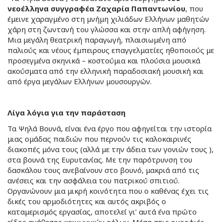
νεοέλληνα συγγραφέα Ζαχαρία Παπαντωνίου
, που
έμεινε χαραγμένο στη μνήμη χιλιάδων Ελλήνων μαθητών
χάρη στη ζωντανή του γλώσσα και στην απλή αφήγηση.
Μια μεγάλη θεατρική παραγωγή, πλαισιωμένη από
παλιούς και νέους έμπειρους επαγγελματίες ηθοποιούς με
προσεγμένα σκηνικά – κοστούμια και πλούσια μουσικά
ακούσματα από την ελληνική παραδοσιακή μουσική και
από έργα μεγάλων Ελλήνων μουσουργών.
Λίγα λόγια για την παράσταση
Τα Ψηλά Βουνά, είναι ένα έργο που αφηγείται την ιστορία
μιας ομάδας παιδιών που περνούν τις καλοκαιρινές
διακοπές μόνα τους (αλλά με την άδεια των γονιών τους ),
στα βουνά της Ευρυτανίας. Με την παρότρυνση του
δασκάλου τους ανεβαίνουν στο βουνό, μακριά από τις
ανέσεις και την ασφάλεια του πατρικού σπιτιού.
Οργανώνουν μια μικρή κοινότητα που ο καθένας έχει τις
δικές του αρμοδιότητες και αυτός ακριβός ο
καταμερισμός εργασίας, αποτελεί γι’ αυτά ένα πρώτο
είδος ανάθεσης κοινωνικών ρόλων .Μέσα στις ομορφιές