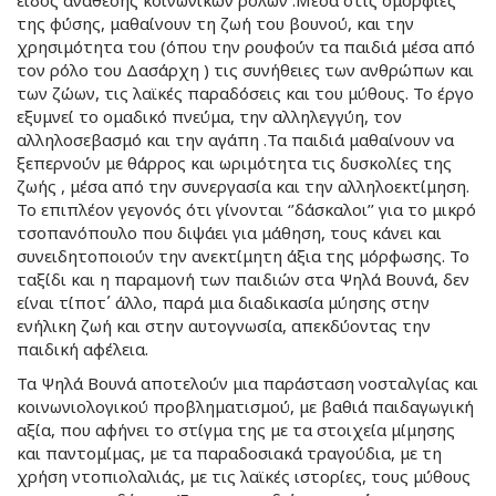
της φύσης, μαθαίνουν τη ζωή του βουνού, και την
χρησιμότητα του (όπου την ρουφούν τα παιδιά μέσα από
τον ρόλο του Δασάρχη ) τις συνήθειες των ανθρώπων και
των ζώων, τις λαϊκές παραδόσεις και του μύθους. Το έργο
εξυμνεί το ομαδικό πνεύμα, την αλληλεγγύη, τον
αλληλοσεβασμό και την αγάπη .Τα παιδιά μαθαίνουν να
ξεπερνούν με θάρρος και ωριμότητα τις δυσκολίες της
ζωής , μέσα από την συνεργασία και την αλληλοεκτίμηση.
Το επιπλέον γεγονός ότι γίνονται ‘’δάσκαλοι’’ για το μικρό
τσοπανόπουλο που διψάει για μάθηση, τους κάνει και
συνειδητοποιούν την ανεκτίμητη άξια της μόρφωσης. Το
ταξίδι και η παραμονή των παιδιών στα Ψηλά Βουνά, δεν
είναι τίποτ΄ άλλο, παρά μια διαδικασία μύησης στην
ενήλικη ζωή και στην αυτογνωσία, απεκδύοντας την
παιδική αφέλεια.
Τα Ψηλά Βουνά αποτελούν μια παράσταση νοσταλγίας και
κοινωνιολογικού προβληματισμού, με βαθιά παιδαγωγική
αξία, που αφήνει το στίγμα της με τα στοιχεία μίμησης
και παντομίμας, με τα παραδοσιακά τραγούδια, με τη
χρήση ντοπιολαλιάς, με τις λαϊκές ιστορίες, τους μύθους