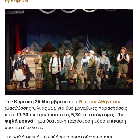
προέφηβοι
Την
Κυριακή 26 Νοεμβρίου
στο
Θέατρο Αθήναιον
(Βασιλίσσης Όλγας 35), για δυο μοναδικές παραστάσεις
στις 11,30 το πρωί και στις 5,30 το απόγευμα,
“Τα
Ψηλά Βουνά”,
μια θεατρική παράσταση τόσο επίκαιρη
όσο ποτέ άλλοτε.
“Τα Ψηλά Βουνά”, το αθάνατο αριστούργημα
του