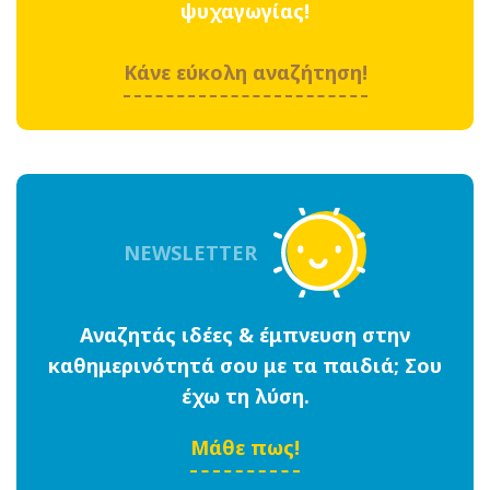
ψυχαγωγίας!
Κάνε εύκολη αναζήτηση!
NEWSLETTER
Αναζητάς ιδέες & έμπνευση στην
καθημερινότητά σου με τα παιδιά; Σου
έχω τη λύση.
Μάθε πως!