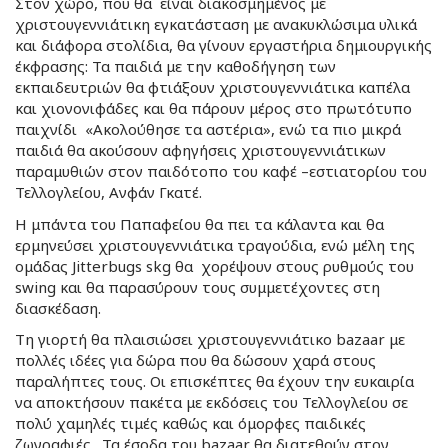
Στον χώρο, που θα είναι διακοσμημένος με
χριστουγεννιάτικη εγκατάσταση με ανακυκλώσιμα υλικά
και διάφορα στολίδια, θα γίνουν εργαστήρια δημιουργικής
έκφρασης: Τα παιδιά με την καθοδήγηση των
εκπαιδευτριών θα φτιάξουν χριστουγεννιάτικα καπέλα
και χιονονιφάδες και θα πάρουν μέρος στο πρωτότυπο
παιχνίδι «Ακολούθησε τα αστέρια», ενώ τα πιο μικρά
παιδιά θα ακούσουν αφηγήσεις χριστουγεννιάτικων
παραμυθιών στον παιδότοπο του καφέ –εστιατορίου του
Τελλογλείου, Ανφάν Γκατέ.
Η μπάντα του Παπαφείου θα πει τα κάλαντα και θα
ερμηνεύσει χριστουγεννιάτικα τραγούδια, ενώ μέλη της
ομάδας Jitterbugs skg θα χορέψουν στους ρυθμούς του
swing και θα παρασύρουν τους συμμετέχοντες στη
διασκέδαση.
Τη γιορτή θα πλαισιώσει χριστουγεννιάτικο bazaar με
πολλές ιδέες για δώρα που θα δώσουν χαρά στους
παραλήπτες τους. Οι επισκέπτες θα έχουν την ευκαιρία
να αποκτήσουν πακέτα με εκδόσεις του Τελλογλείου σε
πολύ χαμηλές τιμές καθώς και όμορφες παιδικές
ζωγραφιές. Τα έσοδα του bazaar θα διατεθούν στον