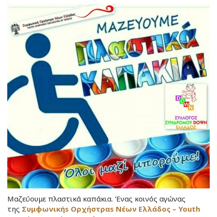
Μαζεύουμε πλαστικά καπάκια. Ένας κοινός αγώνας
της
Συμφωνικήs Ορχήστραs Νέων Ελλάδος – Youth