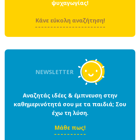
ψυχαγωγίας!
Κάνε εύκολη αναζήτηση!
NEWSLETTER
Αναζητάς ιδέες & έμπνευση στην
καθημερινότητά σου με τα παιδιά; Σου
έχω τη λύση.
Μάθε πως!