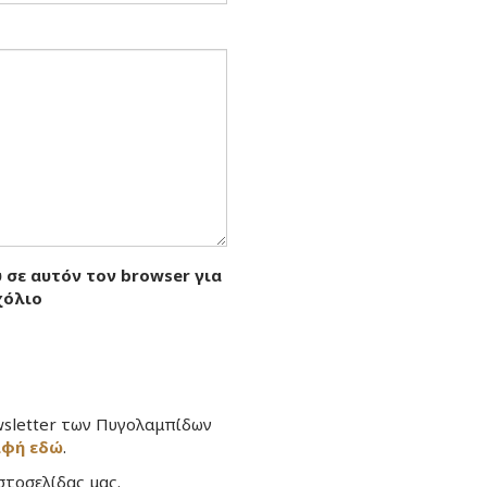
 σε αυτόν τον browser για
χόλιο
wsletter των Πυγολαμπίδων
αφή εδώ
.
στοσελίδας μας.