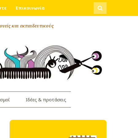
Αναζήτηση
στε
Επικοινωνία
ονείς και εκπαιδευτικούς
σμοί
Ιδέες & προτάσεις