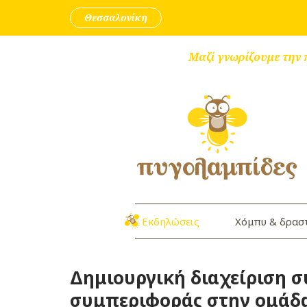
Skip to content
Θεσσαλονίκη
Μαζί γνωρίζουμε την 
Εκδηλώσεις
Χόμπυ & δρασ
Δημιουργική διαχείριση 
συμπεριφοράς στην ομάδα