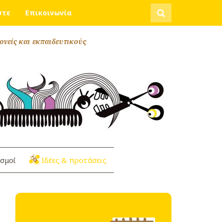
Αναζήτηση
στε
Επικοινωνία
ονείς και εκπαιδευτικούς
σμοί
Ιδέες & προτάσεις