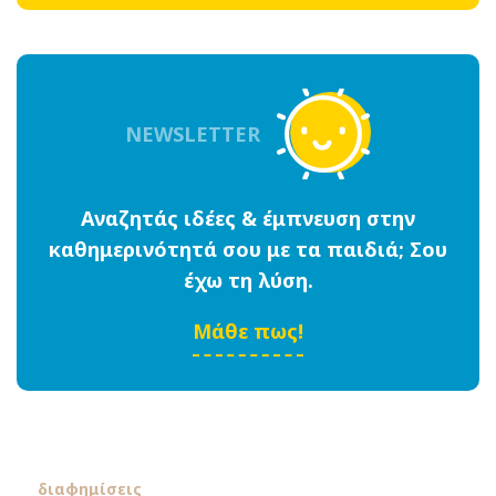
NEWSLETTER
Αναζητάς ιδέες & έμπνευση στην
καθημερινότητά σου με τα παιδιά; Σου
έχω τη λύση.
Μάθε πως!
διαφημίσεις