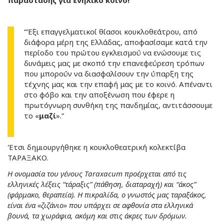
παράστασης για ενήλικο κοινό!
“Έξι επαγγελματικοί θίασοι κουκλοθεάτρου, από
διάφορα μέρη της Ελλάδας, αποφασίσαμε κατά την
περίοδο του πρώτου εγκλεισμού να ενώσουμε τις
δυνάμεις μας με σκοπό την επανεφεύρεση τρόπων
που μπορούν να διασφαλίσουν την ύπαρξη της
τέχνης μας και την επαφή μας με το κοινό. Απέναντι
στο φόβο και την αποξένωση που έφερε η
πρωτόγνωρη συνθήκη της πανδημίας, αντιτάσσουμε
το «
μαζί
».”
Έτσι δημιουργήθηκε η κουκλοθεατρική κολεκτίβα
ΤΑΡΑΞΑΚΟ.
Η ονομασία του γένους Taraxacum προέρχεται από τις
ελληνικές λέξεις “τάραξις” (πάθηση, διαταραχή) και “άκος”
(φάρμακο, θεραπεία). Η πικραλίδα, ο γνωστός μας ταραξάκος,
είναι ένα «ζιζάνιο» που υπάρχει σε αφθονία στα ελληνικά
βουνά, τα χωράφια, ακόμη και στις άκρες των δρόμων.