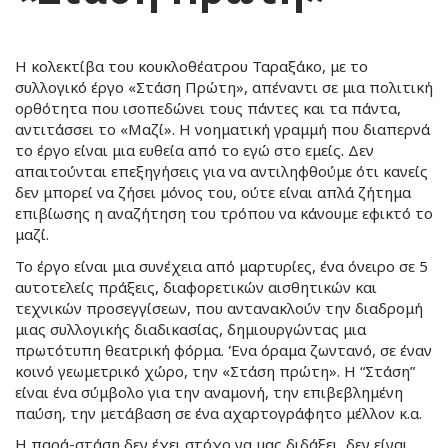
Η κολεκτίβα του κουκλοθέατρου Ταραξάκο, με το
συλλογικό έργο «Στάση Πρώτη», απέναντι σε μια πολιτική
ορθότητα που ισοπεδώνει τους πάντες και τα πάντα,
αντιτάσσει το «Μαζί». Η νοηματική γραμμή που διαπερνά
το έργο είναι μια ευθεία από το εγώ στο εμείς. Δεν
απαιτούνται επεξηγήσεις για να αντιληφθούμε ότι κανείς
δεν μπορεί να ζήσει μόνος του, ούτε είναι απλά ζήτημα
επιβίωσης η αναζήτηση του τρόπου να κάνουμε εφικτό το
μαζί.
Το έργο είναι μια συνέχεια από μαρτυρίες, ένα όνειρο σε 5
αυτοτελείς πράξεις, διαφορετικών αισθητικών και
τεχνικών προσεγγίσεων, που αντανακλούν την διαδρομή
μιας συλλογικής διαδικασίας, δημιουργώντας μια
πρωτότυπη θεατρική φόρμα. Ένα όραμα ζωντανό, σε έναν
κοινό γεωμετρικό χώρο, την «Στάση πρώτη». Η “Στάση”
είναι ένα σύμβολο για την αναμονή, την επιβεβλημένη
παύση, την μετάβαση σε ένα αχαρτογράφητο μέλλον κ.α.
Η παρά-στάση δεν έχει στόχο να μας διδάξει, δεν είναι