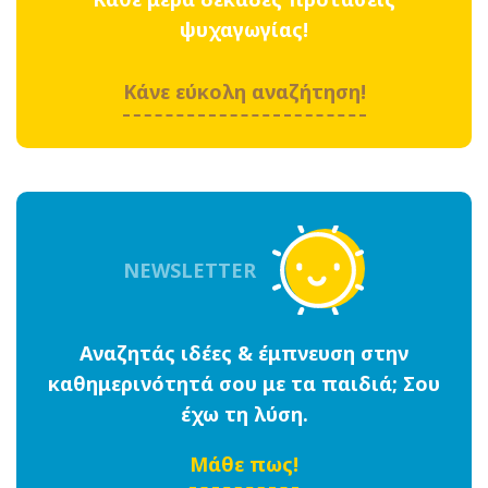
ψυχαγωγίας!
Κάνε εύκολη αναζήτηση!
NEWSLETTER
Αναζητάς ιδέες & έμπνευση στην
καθημερινότητά σου με τα παιδιά; Σου
έχω τη λύση.
Μάθε πως!