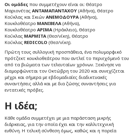
Οι ομάδες
που συμμετέχουν είναι οι: Θέατρο
Μαριονέτας
ΑΝΤΑΜΑΠΑΝΤΑΧΟΥ
(Αθήνα), Θέατρο
Κούκλας και Σκιών
ΑΝΕΜΟΔΟΥΡΑ
(Αθήνα),
Κουκλοθέατρο
ΜΑΝΙΒΕΛΑ
(Αθήνα),
Κουκλοθέατρο
ΑΡΙΜΑ
(Ηράκλειο), Θέατρο
Κούκλας
ΜΑΡΜΙΤΑ
(Θεσ/νίκη), Θέατρο
Κούκλας
REDICOLO
(Θεσ/νίκη).
Πρώτη τους συλλογική προσπάθεια, ένα πολυμορφικό
πρότζεκτ κουκλοθεάτρου που αντλεί το περιεχόμενό του
από τα βιώματα των τελευταίων χρόνων. Ξεκίνησε να
διαμορφώνεται τον Οκτώβρη του 2020 και συνεχίζεται
μέχρι και σήμερα με εβδομαδιαίες διαδικτυακές
συναντήσεις αλλά και με δια ζώσης συναντήσεις για
εντατικές πρόβες.
Η ιδέα;
Κάθε ομάδα συμμετέχει με μια παράσταση μικρής
διάρκειας, για την οποία έχει και την καλλιτεχνική
ευθύνη. Η τελική σύνθεση όμως, καθώς και η πορεία