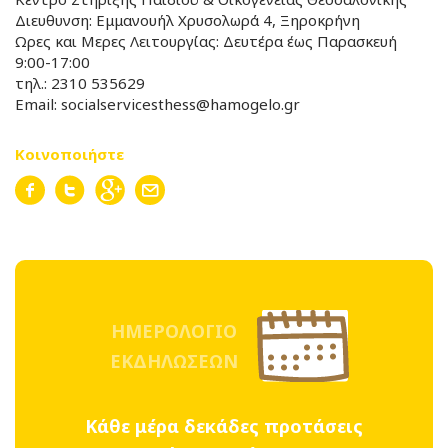
Διευθυνση: Εμμανουήλ Χρυσολωρά 4, Ξηροκρήνη
Ωρες και Μερες Λειτουργίας: Δευτέρα έως Παρασκευή
9:00-17:00
τηλ.: 2310 535629
Email: socialservicesthess@hamogelo.gr
Κοινοποιήστε
ΗΜΕΡΟΛΟΓΙΟ
ΕΚΔΗΛΩΣΕΩΝ
Κάθε μέρα δεκάδες προτάσεις