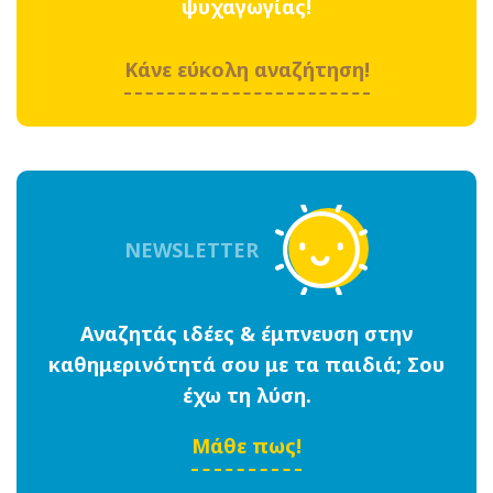
ψυχαγωγίας!
Κάνε εύκολη αναζήτηση!
NEWSLETTER
Αναζητάς ιδέες & έμπνευση στην
καθημερινότητά σου με τα παιδιά; Σου
έχω τη λύση.
Μάθε πως!