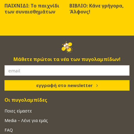
ΠΑΙΧΝΙΔΙ: Το παιχνίδι
ΒΙΒΛΙΟ: Κάνε γρήγορα,
των συναισθημάτων
Άλφονς!
Μάθετε πρώτοι τα νέα των πυγολαμπίδων!
εγγραφή στο newsletter
Οι πυγολαμπίδες
Ποιες είμαστε
Media – Λένε για εμάς
FAQ