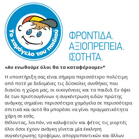
«Αν ενωθούμε όλοι θα τα καταφέρουμε»*
Η υποστήριξη σας είναι σήμερα περισσότερο πολύτιμη
από ποτέ με δεδομένες τις δύσκολες συνθήκες που
διανύει η χώρα μας, οι οικογένειες και τα παιδιά. Εν όψει
δε των Χριστουγέννων η συγκέντρωση ειδών πρώτης
ανάγκης σημαίνει περισσότερα χαμόγελα σε περισσότερα
σπιτικά και αυτό θα μπορέσει να γίνει πραγματικότητα
χάρη σε εσάς.
Θέλοντας, λοιπόν, να καλυφτούν και φέτος τις γιορτές
όλοι όσοι έχουν ανάγκη γίνεται μία έκκληση
συγκέντρωσης τροφίμων, απορρυπαντικών και άλλων